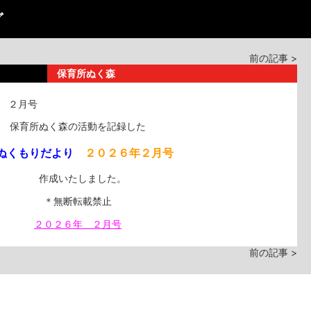
グ
前の記事 >
保育所ぬく森
 ２月号
保育所ぬく森の活動を記録した
ぬくもりだより
２０２６年２月号
作成いたしました。
＊無断転載禁止
２０２６年 ２月号
前の記事 >