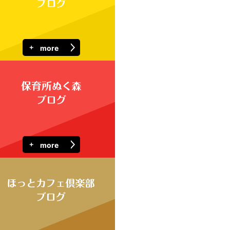
more
more