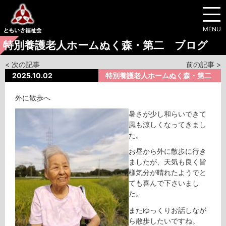
MENU
特別養護老人ホームぬく森・第二 ブログ
< 次の記事
前の記事 >
2025.10.02
特別養護老人ホームぬく森・第二
外に散歩へ
暑さが少し和らいできて
風も涼しくなってきまし
た。
お昼から外に散歩に行き
ましたが、天気も良く皆
様気分が晴れたようでと
ても喜んで下さいまし
た。
またゆっくりお話しなが
ら散歩したいですね。