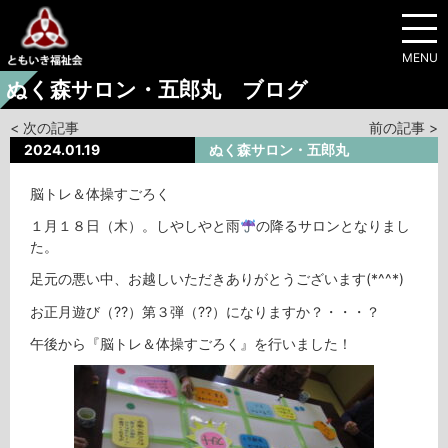
MENU
ぬく森サロン・五郎丸 ブログ
< 次の記事
前の記事 >
2024.01.19
ぬく森サロン・五郎丸
脳トレ＆体操すごろく
１月１８日（木）。しやしやと雨
の降るサロンとなりまし
た。
足元の悪い中、お越しいただきありがとうございます(*^^*)
お正月遊び（⁇）第３弾（⁇）になりますか？・・・？
午後から『脳トレ＆体操すごろく』を行いました！